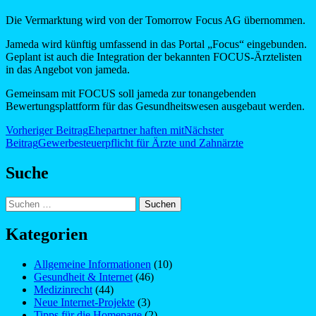
Die Vermarktung wird von der Tomorrow Focus AG übernommen.
Jameda wird künftig umfassend in das Portal „Focus“ eingebunden.
Geplant ist auch die Integration der bekannten FOCUS-Ärztelisten
in das Angebot von jameda.
Gemeinsam mit FOCUS soll jameda zur tonangebenden
Bewertungsplattform für das Gesundheitswesen ausgebaut werden.
Beitragsnavigation
Vorheriger Beitrag
Ehepartner haften mit
Nächster
Beitrag
Gewerbesteuerpflicht für Ärzte und Zahnärzte
Suche
Suchen
nach:
Kategorien
Allgemeine Informationen
(10)
Gesundheit & Internet
(46)
Medizinrecht
(44)
Neue Internet-Projekte
(3)
Tipps für die Homepage
(2)