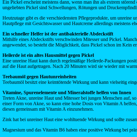
Ein Pickel erscheint meistens dann, wenn man ihn als extrem stören
ungeliebten Pickel sind Schwellungen, Rötungen und Druckempfindli
Heutzutage gibt es die verschiedensten Pflegeprodukte, um unreine un
Hautpflege mit Gesichtswasser und Hautcreme allerdings meistens eh
Ein schneller Helfer ist der antibakterielle Abdeckstift
Mithilfe eines Abdeckstifts verschwinden Mitesser und Pickel. Manch
angewendet, so besteht die Möglichkeit, dass Pickel schon im Kein ers
Heilerde ist ein altes Hausmittel gegen Pickel
Eine unreine Haut kann durch regelmäßige Heilerde-Packungen positiv
auf die Haut aufgetragen. Nach 20 Minuten wird sie wieder mit wa
Teebaumöl gegen Hautunreinheiten
Teebaumöl besitzt eine keimtötende Wirkung und kann vielseitig eing
Vitamine, Spurenelemente und Mineralstoffe helfen von Innen
Treten Akne, unreine Haut und Mitesser bei jungen Menschen auf, so
einer Form von Akne, so kann eine hohe Dosis von Vitamin A helfen,
diesen gemeinsam mit Vitamin A einzunehmen.
Zink hat bei unreiner Haut eine wohltuende Wirkung und sollte zu
Magnesium und das Vitamin B6 haben eine positive Wirkung bei präm