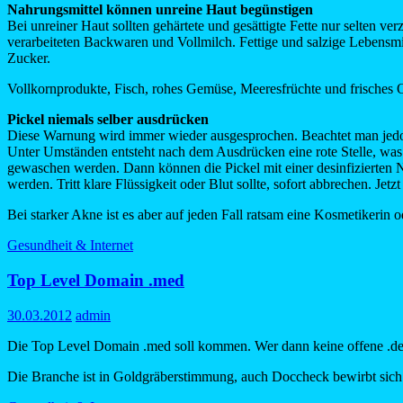
Nahrungsmittel können unreine Haut begünstigen
Bei unreiner Haut sollten gehärtete und gesättigte Fette nur selten ve
verarbeiteten Backwaren und Vollmilch. Fettige und salzige Lebensmi
Zucker.
Vollkornprodukte, Fisch, rohes Gemüse, Meeresfrüchte und frisches O
Pickel niemals selber ausdrücken
Diese Warnung wird immer wieder ausgesprochen. Beachtet man jedoch
Unter Umständen entsteht nach dem Ausdrücken eine rote Stelle, was 
gewaschen werden. Dann können die Pickel mit einer desinfizierten Na
werden. Tritt klare Flüssigkeit oder Blut sollte, sofort abbrechen. Jetz
Bei starker Akne ist es aber auf jeden Fall ratsam eine Kosmetikerin 
Gesundheit & Internet
Top Level Domain .med
30.03.2012
admin
Die Top Level Domain .med soll kommen. Wer dann keine offene .de 
Die Branche ist in Goldgräberstimmung, auch Doccheck bewirbt sich 