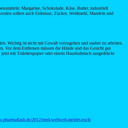
bensmitteln: Margarine, Schokolade, Käse, Butter, industriell
n werden sollten auch Erdnüsse, Zucker, Weißmehl, Mandeln und
. Wichtig ist nicht mit Gewalt vorzugehen und sauber zu arbeiten.
pfen. Vor dem Entfernen müssen die Hände und das Gesicht gut
 jetzt mit Toilettenpapier oder einem Haushaltstuch ausgedrückt
w.pharmaflash.de/2012/med-weltweit-meldet-euch/