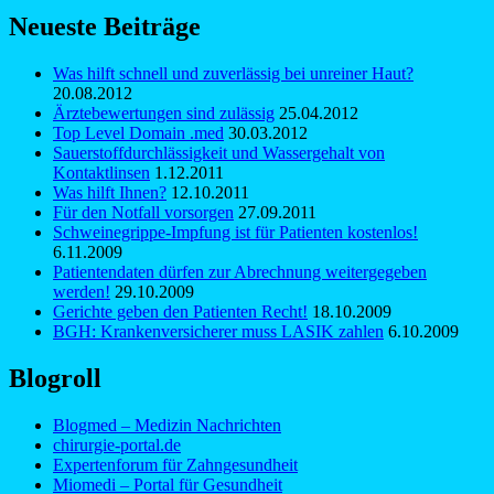
Neueste Beiträge
Was hilft schnell und zuverlässig bei unreiner Haut?
20.08.2012
Ärztebewertungen sind zulässig
25.04.2012
Top Level Domain .med
30.03.2012
Sauerstoffdurchlässigkeit und Wassergehalt von
Kontaktlinsen
1.12.2011
Was hilft Ihnen?
12.10.2011
Für den Notfall vorsorgen
27.09.2011
Schweinegrippe-Impfung ist für Patienten kostenlos!
6.11.2009
Patientendaten dürfen zur Abrechnung weitergegeben
werden!
29.10.2009
Gerichte geben den Patienten Recht!
18.10.2009
BGH: Krankenversicherer muss LASIK zahlen
6.10.2009
Blogroll
Blogmed – Medizin Nachrichten
chirurgie-portal.de
Expertenforum für Zahngesundheit
Miomedi – Portal für Gesundheit