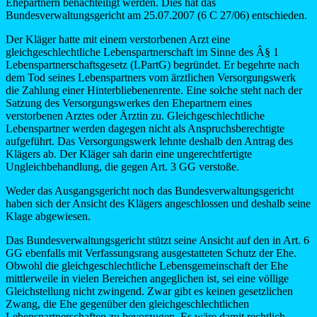
Ehepartnern benachteiligt werden. Dies hat das
Bundesverwaltungsgericht am 25.07.2007 (6 C 27/06) entschieden.
Der Kläger hatte mit einem verstorbenen Arzt eine
gleichgeschlechtliche Lebenspartnerschaft im Sinne des Â§ 1
Lebenspartnerschaftsgesetz (LPartG) begründet. Er begehrte nach
dem Tod seines Lebenspartners vom ärztlichen Versorgungswerk
die Zahlung einer Hinterbliebenenrente. Eine solche steht nach der
Satzung des Versorgungswerkes den Ehepartnern eines
verstorbenen Arztes oder Ärztin zu. Gleichgeschlechtliche
Lebenspartner werden dagegen nicht als Anspruchsberechtigte
aufgeführt. Das Versorgungswerk lehnte deshalb den Antrag des
Klägers ab. Der Kläger sah darin eine ungerechtfertigte
Ungleichbehandlung, die gegen Art. 3 GG verstoße.
Weder das Ausgangsgericht noch das Bundesverwaltungsgericht
haben sich der Ansicht des Klägers angeschlossen und deshalb seine
Klage abgewiesen.
Das Bundesverwaltungsgericht stützt seine Ansicht auf den in Art. 6
GG ebenfalls mit Verfassungsrang ausgestatteten Schutz der Ehe.
Obwohl die gleichgeschlechtliche Lebensgemeinschaft der Ehe
mittlerweile in vielen Bereichen angeglichen ist, sei eine völlige
Gleichstellung nicht zwingend. Zwar gibt es keinen gesetzlichen
Zwang, die Ehe gegenüber den gleichgeschlechtlichen
Lebenspartnerschaften zu bevorzugen. Es wäre damit rechtlich