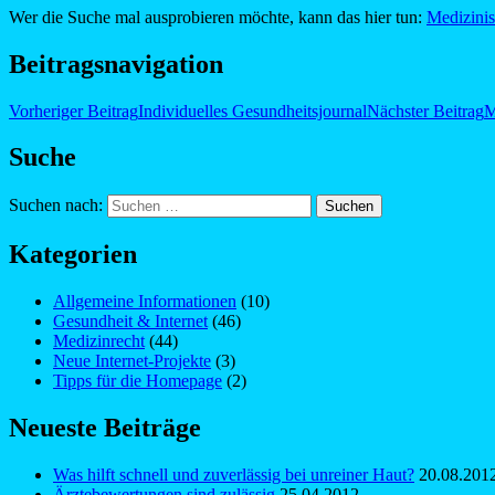
Wer die Suche mal ausprobieren möchte, kann das hier tun:
Medizini
Beitragsnavigation
Vorheriger Beitrag
Individuelles Gesundheitsjournal
Nächster Beitrag
M
Suche
Suchen nach:
Kategorien
Allgemeine Informationen
(10)
Gesundheit & Internet
(46)
Medizinrecht
(44)
Neue Internet-Projekte
(3)
Tipps für die Homepage
(2)
Neueste Beiträge
Was hilft schnell und zuverlässig bei unreiner Haut?
20.08.201
Ärztebewertungen sind zulässig
25.04.2012