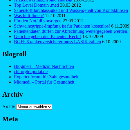
Top Level Domain .med
30.03.2012
Sauerstoffdurchlässigkeit und Wassergehalt von Kontaktlinsen
Was hilft Ihnen?
12.10.2011
Für den Notfall vorsorgen
27.09.2011
Schweinegrippe-Impfung ist für Patienten kostenlos!
6.11.2009
Patientendaten dürfen zur Abrechnung weitergegeben werden!
Gerichte geben den Patienten Recht!
18.10.2009
BGH: Krankenversicherer muss LASIK zahlen
6.10.2009
Blogroll
Blogmed – Medizin Nachrichten
chirurgie-portal.de
Expertenforum für Zahngesundheit
Miomedi – Portal für Gesundheit
Archiv
Archiv
Meta